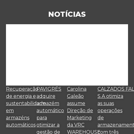
NOTÍCIAS
Recuperação
PAVIGRÉS
Carolina
CALZADOS FA
de energia e
adquire
Galeão
S.A otimiza
sustentabilidade
armazém
assume
as suas
em
automático
Direção de
operações
armazéns
para
Marketing
de
automáticos
otimizar a
da VRC
armazenamen
gestão de
WAREHOUSE
com três