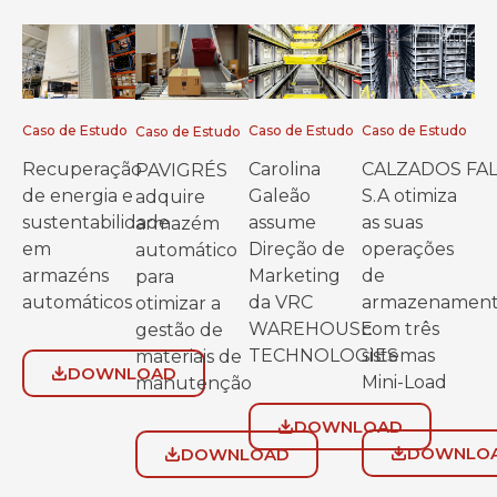
Caso de Estudo
Caso de Estudo
Caso de Estudo
Caso de Estudo
Recuperação
Carolina
CALZADOS FA
PAVIGRÉS
de energia e
Galeão
S.A otimiza
adquire
sustentabilidade
assume
as suas
armazém
em
Direção de
operações
automático
armazéns
Marketing
de
para
automáticos
da VRC
armazenamen
otimizar a
WAREHOUSE
com três
gestão de
TECHNOLOGIES
sistemas
materiais de
DOWNLOAD
Mini-Load
manutenção
DOWNLOAD
DOWNLO
DOWNLOAD