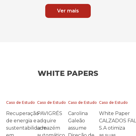
Ver mais
WHITE PAPERS
Caso de Estudo
Caso de Estudo
Caso de Estudo
Caso de Estudo
Recuperação
PAVIGRÉS
Carolina
White Paper
de energia e
adquire
Galeão
CALZADOS FA
sustentabilidade
armazém
assume
S.A otimiza
em
automático
Direção de
as suas