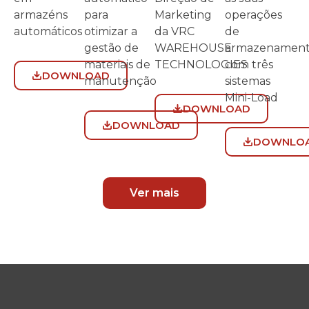
armazéns
para
Marketing
operações
automáticos
otimizar a
da VRC
de
gestão de
WAREHOUSE
armazenamen
materiais de
TECHNOLOGIES
com três
DOWNLOAD
manutenção
sistemas
Mini-Load
DOWNLOAD
DOWNLOAD
DOWNLO
Ver mais