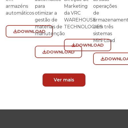
armazéns
para
Marketing
operações
automáticos
otimizar a
da VRC
de
gestão de
WAREHOUSE
armazenamen
materiais de
TECHNOLOGIES
com três
DOWNLOAD
manutenção
sistemas
Mini-Load
DOWNLOAD
DOWNLOAD
DOWNLO
Ver mais