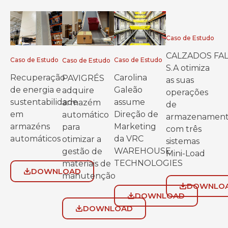
Caso de Estudo
CALZADOS FA
Caso de Estudo
Caso de Estudo
Caso de Estudo
S.A otimiza
Recuperação
Carolina
PAVIGRÉS
as suas
de energia e
Galeão
adquire
operações
sustentabilidade
assume
armazém
de
em
Direção de
automático
armazenamen
armazéns
Marketing
para
com três
automáticos
da VRC
otimizar a
sistemas
WAREHOUSE
gestão de
Mini-Load
TECHNOLOGIES
materiais de
DOWNLOAD
manutenção
DOWNLO
DOWNLOAD
DOWNLOAD