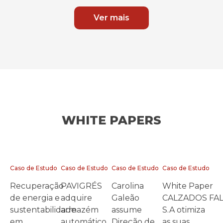
Ver mais
WHITE PAPERS
Caso de Estudo
Caso de Estudo
Caso de Estudo
Caso de Estudo
Recuperação
PAVIGRÉS
Carolina
White Paper
de energia e
adquire
Galeão
CALZADOS FA
sustentabilidade
armazém
assume
S.A otimiza
em
automático
Direção de
as suas