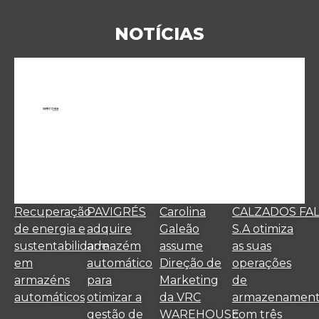
NOTÍCIAS
Recuperação
PAVIGRÉS
Carolina
CALZADOS FA
de energia e
adquire
Galeão
S.A otimiza
sustentabilidade
armazém
assume
as suas
em
automático
Direção de
operações
armazéns
para
Marketing
de
automáticos
otimizar a
da VRC
armazenamen
gestão de
WAREHOUSE
com três